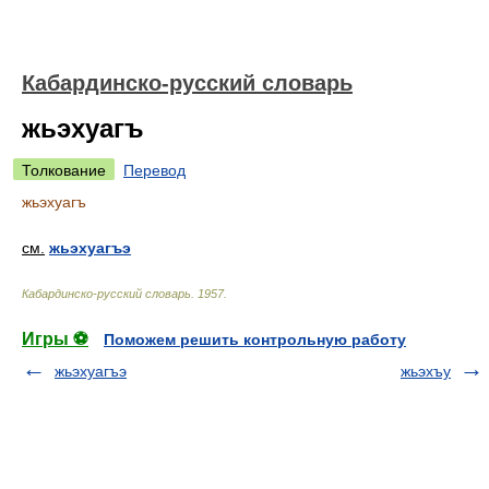
Кабардинско-русский словарь
жьэхуагъ
Толкование
Перевод
жьэхуагъ
см.
жьэхуагъэ
Кабардинско-русский словарь
.
1957
.
Игры ⚽
Поможем решить контрольную работу
жьэхуагъэ
жьэхъу